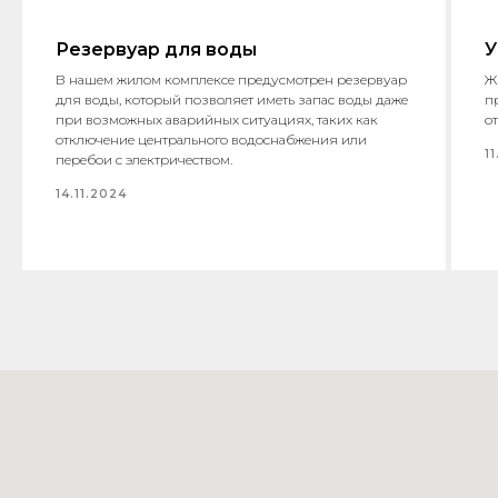
Резервуар для воды
У
В нашем жилом комплексе предусмотрен резервуар
Ж
для воды, который позволяет иметь запас воды даже
п
при возможных аварийных ситуациях, таких как
о
отключение центрального водоснабжения или
11
перебои с электричеством.
14.11.2024