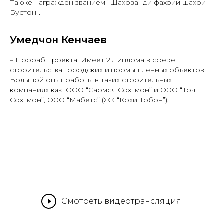
Также награжден званием “Шахрванди фахрии шахри
Бустон”.
Умедчон Кенчаев
– Прораб проекта. Имеет 2 Диплома в сфере
строительства городских и промышленных объектов.
Большой опыт работы в таких строительных
компаниях как, ООО “Сармоя Сохтмон” и ООО “Точ
Сохтмон”, ООО “Мабетс” (ЖК “Кохи Тобон”).
Смотреть видеотрансляция