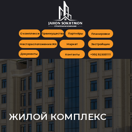
О комплексе
Преимущества
Партнёры
Планировки
Месторасположение ЖК
Маркет
Застройщик
Документы
Контакты
+992925051111
ЖИЛОЙ КОМПЛЕКС