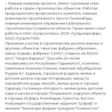
– Главный инженер проекта. Имеет огромный опыт
работы в сфере строительства объектов. Работал
председателем профсоюзного комитета, главным
инженером строительного треста Ленинабада,
главным инженером Управления капитального
строительства Согдийской области. Также имеет опыт
работы в ОАО «Сугдсохтмон», ООО «Сугдшахрофар»,
ООО «СугдИНТИЗ».
Принимал участие в строительстве десятки важных и
крупных объектов, таких как фабрика «Абрешим»,
завод «Садаф», фабрика “САНО”, стадион на 30000
мест, "Касри Варзиш", ”Бассейн 20-летия
Независимости Республики Таджикиста”, комплекс
памятника Исмоили Сомони, памятник Абуабдуллои
Рудаки в г. Худжанд, городской роддом, жилые и
детские дома в городе Истаравшан, завод по
переработке руды «Анзоб», жилые дома в городке
Сарвода, гостиница «Интурист», жилые дома, детские
сады и школы в городе Пенджикент, и другие объекты
в городах Исфара, Конибадам, Гулистон, Бустон.
Награжден государственным орденом “Шараф” и
званием “Бинокори фахрии Чумхурии Точикистон”.