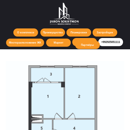
О комплексе
Преимущества
Планировки
Застройщик
Контакты
+992925051111
Месторасположение ЖК
Маркет
Партнёры