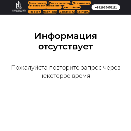
О комплексе
Преимущества
Планировки
Месторасположение
Застройщик
+992925051111
ЖК
Маркет
Партнёры
Документы
Контакты
Информация
отсутствует
Пожалуйста повторите запрос через
некоторое время.