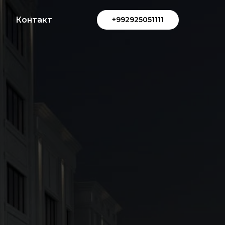
ы
Контакт
+992925051111