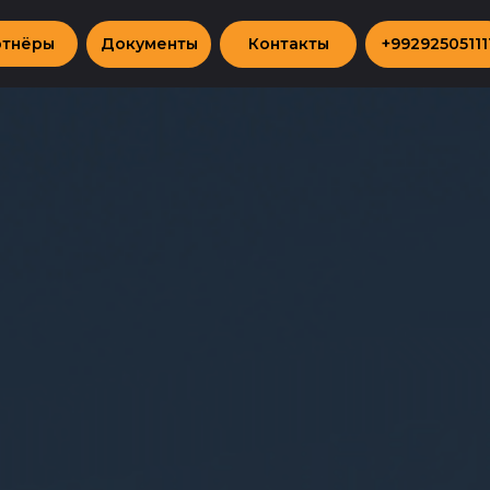
ртнёры
Документы
Контакты
+99292505111