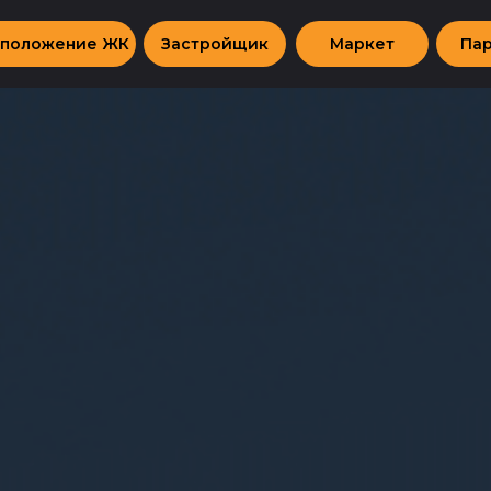
сположение ЖК
Застройщик
Маркет
Па