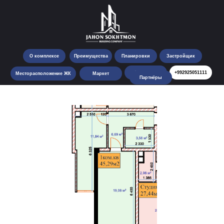
О комплексе
Преимущества
Планировки
Застройщик
Контакты
+992925051111
Месторасположение ЖК
Маркет
Партнёры