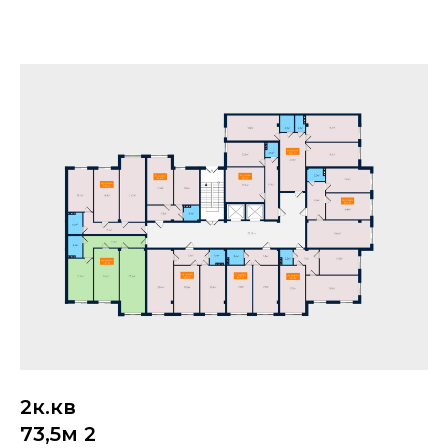
2к.кв
73,5м 2