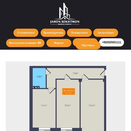
О комплексе
Преимущества
Планировки
Застройщик
Контакты
+992925051111
Месторасположение ЖК
Маркет
Партнёры