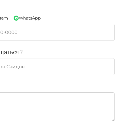
н
gram
WhatsApp
ащаться?