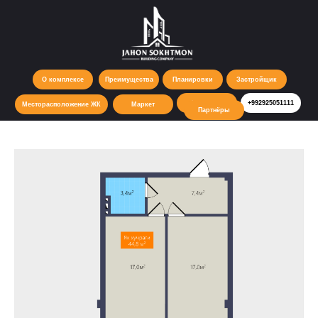
О комплексе
Преимущества
Планировки
Застройщик
Контакты
+992925051111
Месторасположение ЖК
Маркет
Партнёры