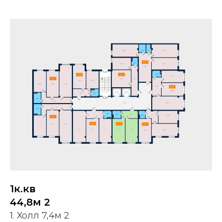
1к.кв
44,8м 2
1. Холл 7,4м 2