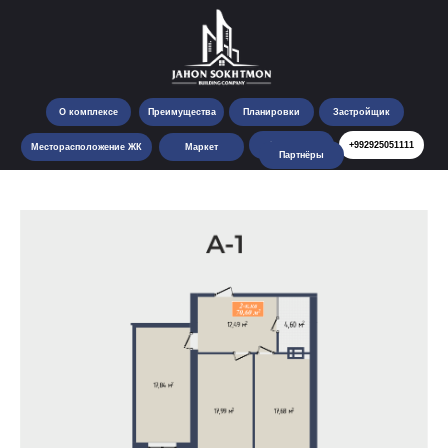
О комплексе
Преимущества
Планировки
Застройщик
Контакты
+992925051111
Месторасположение ЖК
Маркет
Партнёры