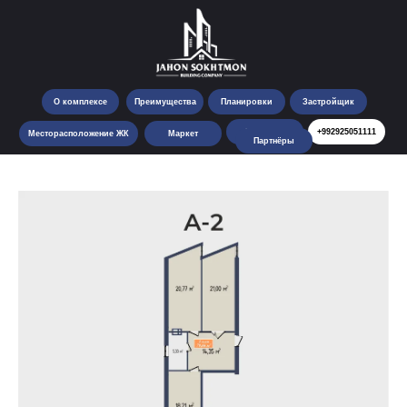
О комплексе
Преимущества
Планировки
Застройщик
Контакты
+992925051111
Месторасположение ЖК
Маркет
Партнёры