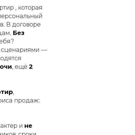
ртир , которая
 персональный
в. В договоре
цам.
Без
себя?
и сценариями —
ходятся
лючи
, ещё
2
ртир
,
фиса продаж:
актер и
не
ников, сроки