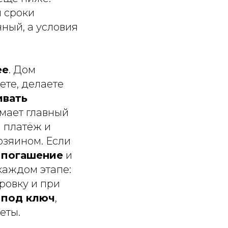
 сроки
ный, а условия
ее
. Дом
ете, делаете
ивать
имает главный
 платёж и
озяином. Если
 погашение
и
каждом этапе:
ровку и при
 под ключ
,
еты.