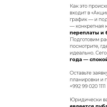
Как это происх
входит в «Акци
график — и по
— конкретная к
переплаты и 
Подготовим ра
посмотрите, гд
идеально. Сег
года — споко
Оставьте заявк
планировки и 
+992 99 020 111
Юридически ва
является пуб