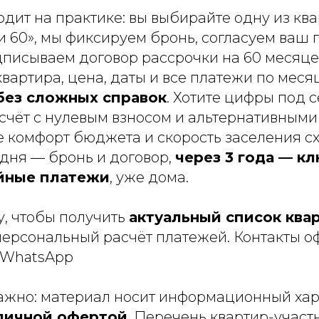
одит на практике: вы выбирайте одну из ква
и 60», мы фиксируем бронь, согласуем ваш
дписываем договор рассрочки на 60 месяце
вартира, цена, даты и все платежи по меся
без сложных справок
. Хотите цифры под 
счёт с нулевым взносом и альтернативным
е комфорт бюджета и скорость заселения с
одня — бронь и договор,
через 3 года — к
йные платежи
, уже дома.
у, чтобы получить
актуальный список ква
персональный расчёт платежей. Контакты о
1 WhatsApp
жно: материал носит информационный хар
личной офертой
. Перечень квартир-участ