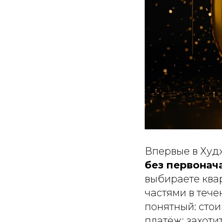
Впервые в Худ
без первонача
выбираете ква
частями в теч
понятный: сто
платёж; захоти