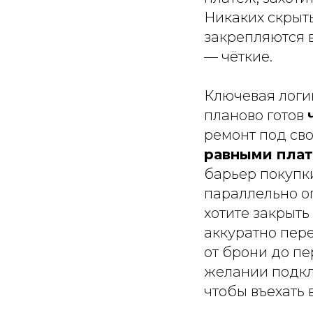
Никаких скрыт
закрепляются в
— чёткие.
Ключевая логи
планово готов
ремонт под сво
равными пла
барьер покупк
параллельно оп
хотите закрыт
аккуратно пер
от брони до п
желании подк
чтобы въехать 