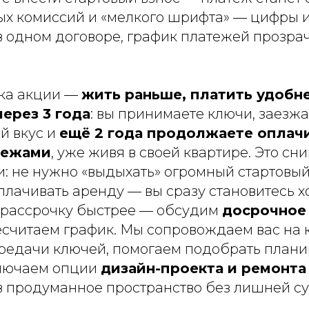
ых комиссий и «мелкого шрифта» — цифры и
 одном договоре, график платежей прозрач
ка акции —
жить раньше, платить удобн
через 3 года
: вы принимаете ключи, заезжа
й вкус и
ещё 2 года продолжаете оплач
тежами
, уже живя в своей квартире. Это сн
и: не нужно «выдыхать» огромный стартовый
лачивать аренду — вы сразу становитесь х
ь рассрочку быстрее — обсудим
досрочное
есчитаем график. Мы сопровождаем вас на 
ередачи ключей, помогаем подобрать плани
лючаем опции
дизайн-проекта и ремонта
в продуманное пространство без лишней су