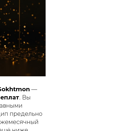
Sokhtmon
—
реплат
. Вы
равными
цип предельно
 ежемесячный
 ещё ниже.