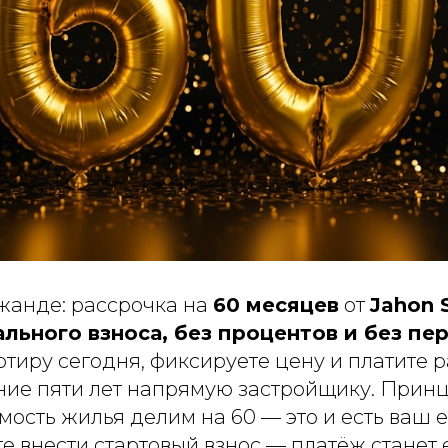
жанде: рассрочка на
60 месяцев
от
Jahon 
льного взноса, без процентов и без пе
ртиру сегодня, фиксируете цену и платите 
ение пяти лет напрямую застройщику. Прин
имость жилья делим на 60 — это и есть ваш
те внести стартовый взнос — платёж станет