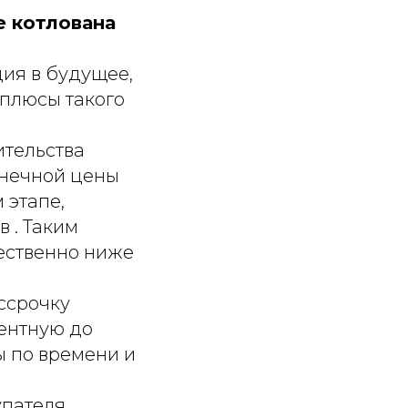
е котлована
ция в будущее,
 плюсы такого
ительства
онечной цены
 этапе,
 . Таким
ественно ниже
ссрочку
центную до
ы по времени и
упателя