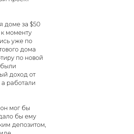
я доме за $50
 к моменту
ись уже по
отового дома
ртиру по новой
ибыли
ый доход от
, а работали
 он мог бы
 дало бы ему
ким депозитом,
виде