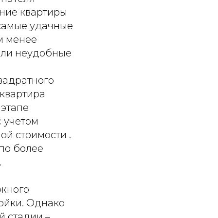
ение квартиры
 самые удачные
м менее
или неудобные
квадратного
 квартира
 этапе
с учетом
ой стоимости .
по более
.
ежного
ойки. Однако
й стадии –