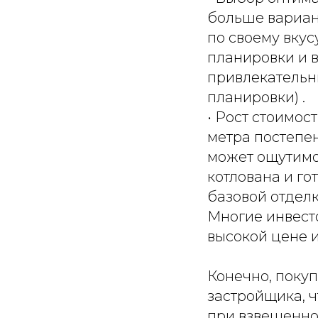
больше вариан
по своему вкус
планировки и 
привлекательн
планировки) .
• Рост стоимос
метра постепе
может ощутимо
котлована и го
базовой отделк
Многие инвест
высокой цене 
Конечно, поку
застройщика, 
при взвешенно