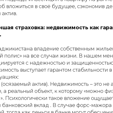
б вложиться в своё будущее, сэкономив де
 актив.
учшая страховка: недвижимость как гар
.
аджикистана владение собственным жильем 
й полис» на все случаи жизни. В нашем ме
циируется с надежностью и защищенностью
имость выступает гарантом стабильности в
уациях:
et (осязаемый актив). Недвижимость – это не
, а реальный объект, к которому «можно ф
я». Психологически такое вложение ощущае
 банковский вклад . В случае форс-мажора
й, тогда как деньги в банке могут обесцени