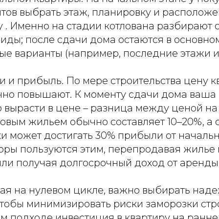
тов выбрать этаж, планировку и располож
у . Именно на стадии котлована разбирают
виды; после сдачи дома остаются в основно
ые варианты (например, последние этажи 
ти и прибыль. По мере строительства цену 
нно повышают. К моменту сдачи дома ваша
 вырасти в цене – разница между ценой на
товым жильем обычно составляет 10–20%, а 
и может достигать 30% прибыли от начальн
оры пользуются этим, перепродавая жилье 
или получая долгосрочный доход от аренды
пая на нулевом цикле, важно выбирать над
чтобы минимизировать риски заморозки стр
м подходе инвестиция в квартиру на ранне