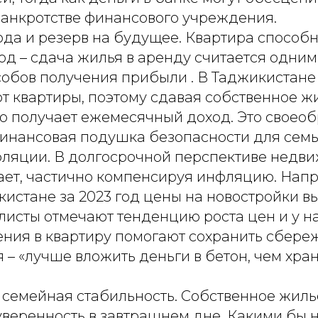
банкротстве финансового учреждения.
ода и резерв на будущее. Квартира способ
д – сдача жилья в аренду считается одним
обов получения прибыли . В Таджикистане
т квартиры, поэтому сдавая собственное ж
о получает ежемесячный доход. Это своео
финансовая подушка безопасности для семь
нфляции. В долгосрочной перспективе недв
ет, частично компенсируя инфляцию. Напр
истане за 2023 год цены на новостройки в
листы отмечают тенденцию роста цен и у на
ения в квартиру помогают сохранить сбере
– «лучше вложить деньги в бетон, чем хра
и семейная стабильность. Собственное жиль
уверенность в завтрашнем дне. Какими бы 