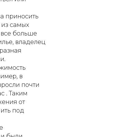
на приносить
 из самых
 все больше
илье, владелец
бразная
и.
ижимость
имер, в
ыросли почти
с . Таким
жения от
нить под
е
ни были