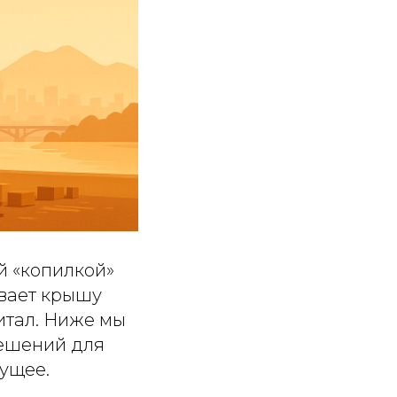
й «копилкой»
ивает крышу
итал. Ниже мы
решений для
дущее.