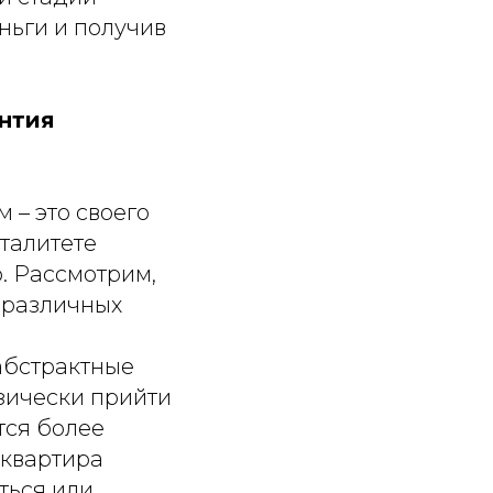
ньги и получив
антия
– это своего
нталитете
. Рассмотрим,
 различных
 абстрактные
изически прийти
тся более
 квартира
ться или