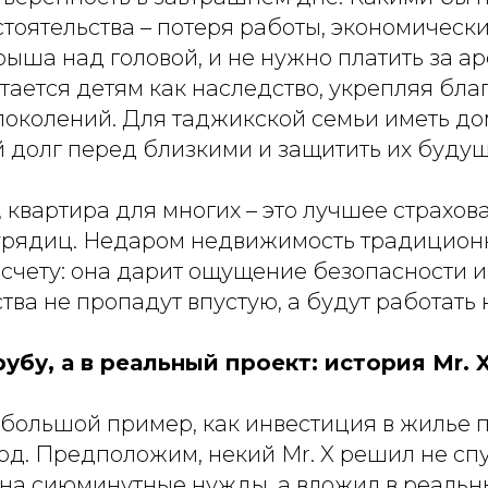
оятельства – потеря работы, экономически
крыша над головой, и не нужно платить за ар
тается детям как наследство, укрепляя бла
околений. Для таджикской семьи иметь дом
 долг перед близкими и защитить их будущ
 квартира для многих – это лучшее страхов
рядиц. Недаром недвижимость традицион
счету: она дарит ощущение безопасности и
тва не пропадут впустую, а будут работать 
рубу, а в реальный проект: история Mr. 
большой пример, как инвестиция в жилье 
д. Предположим, некий Mr. X решил не спу
х на сиюминутные нужды, а вложил в реальн