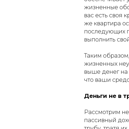
жизненные обст
вас есть своя 
же квартира ос
последующих п
выполнить свой
Таким образом,
жизненных неу
выше денег на 
что ваши средс
Деньги не в т
Рассмотрим не
пассивный дохо
трубу, тратя и