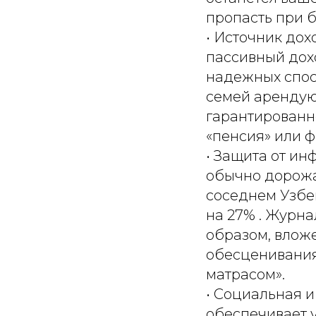
пропасть при 
• Источник дох
пассивный дохо
надежных спос
семей арендую
гарантированн
«пенсия» или 
• Защита от и
обычно дорожа
соседнем Узбек
на 27% . Журна
образом, влож
обесценивания 
матрасом».
• Социальная 
обеспечивает 