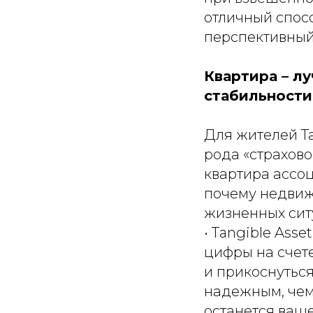
отличный спосо
перспективный
Квартира – л
стабильности
Для жителей Т
рода «страхово
квартира ассо
почему недвиж
жизненных сит
• Тangible Ass
цифры на счете
и прикоснутьс
надежным, чем
останется ваше