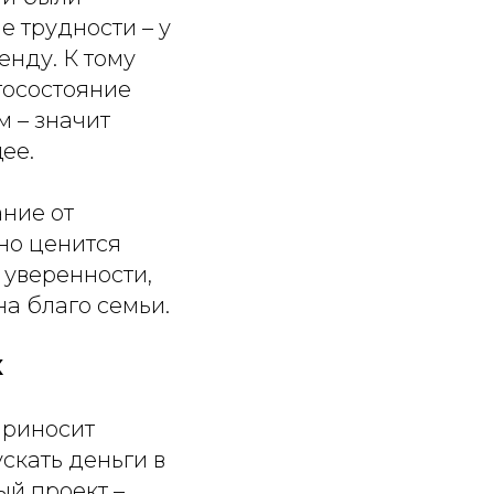
е трудности – у
енду. К тому
госостояние
 – значит
ее.
ание от
но ценится
 уверенности,
на благо семьи.
X
приносит
скать деньги в
ый проект –