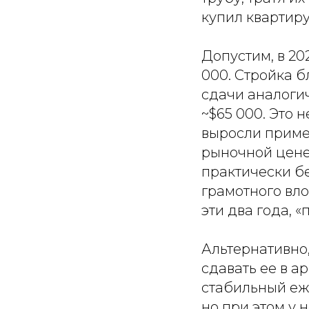
купил квартиру
Допустим, в 20
000. Стройка б
сдачи аналоги
~$65 000. Это 
выросли пример
рыночной цене.
практически бе
грамотного вло
эти два года, 
Альтернативно,
сдавать ее в а
стабильный еж
но при этом у 