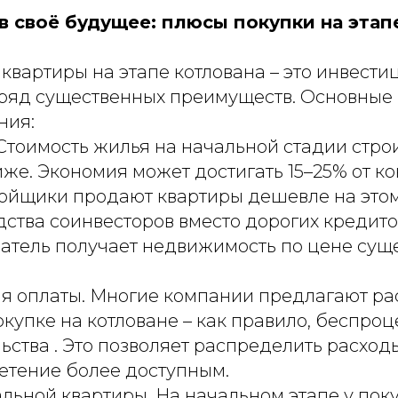
в своё будущее: плюсы покупки на этап
вартиры на этапе котлована – это инвести
 ряд существенных преимуществ. Основные
ния:
 Стоимость жилья на начальной стадии стро
же. Экономия может достигать 15–25% от к
ройщики продают квартиры дешевле на этом
ства соинвесторов вместо дорогих кредитов
патель получает недвижимость по цене сущ
вия оплаты. Многие компании предлагают ра
купке на котловане – как правило, беспро
ьства . Это позволяет распределить расход
етение более доступным.
льной квартиры. На начальном этапе у пок