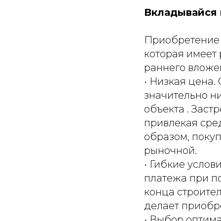
Вкладывайся 
Приобретение к
которая имеет
раннего вложе
• Низкая цена.
значительно ни
объекта . Заст
привлекая сред
образом, поку
рыночной.
• Гибкие усло
платежа при по
конца строител
делает приобр
• Выбор оптима