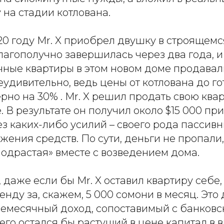
 на стадии котлована.
20 году Mr. X приобрел двушку в строящемс
лагополучно завершилась через два года, и
чные квартиры в этом новом доме продавал
неудивительно, ведь цены от котлована до г
но на 30% . Mr. X решил продать свою ква
 В результате он получил около $15 000 пр
з каких-либо усилий – своего рода пассивн
жения средств. По сути, деньги не пропали
«подрастая» вместе с возведением дома.
 даже если бы Mr. X оставил квартиру себе,
ренду за, скажем, 5 000 сомони в месяц. Это
емесячный доход, сопоставимый с банковс
него остался бы растущий в цене капитал в 