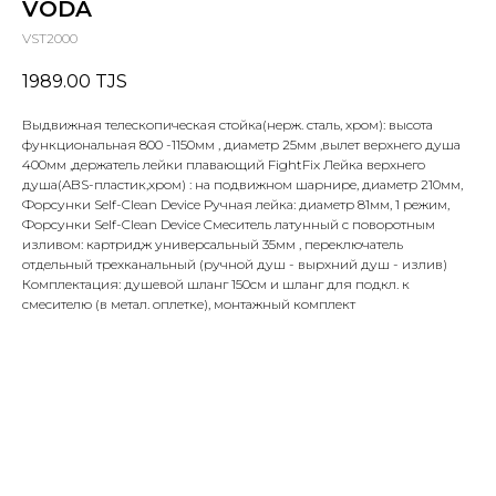
VODA
VST2000
1989.00
TJS
Выдвижная телескопическая стойка(нерж. сталь, хром): высота
функциональная 800 -1150мм , диаметр 25мм ,вылет верхнего душа
400мм ,держатель лейки плавающий FightFix Лейка верхнего
душа(ABS-пластик,хром) : на подвижном шарнире, диаметр 210мм,
Форсунки Self-Clean Device Ручная лейка: диаметр 81мм, 1 режим,
Форсунки Self-Clean Device Cмеситель латунный с поворотным
изливом: картридж универсальный 35мм , переключатель
отдельный трехканальный (ручной душ - вырхний душ - излив)
Комплектация: душевой шланг 150см и шланг для подкл. к
смесителю (в метал. оплетке), монтажный комплект