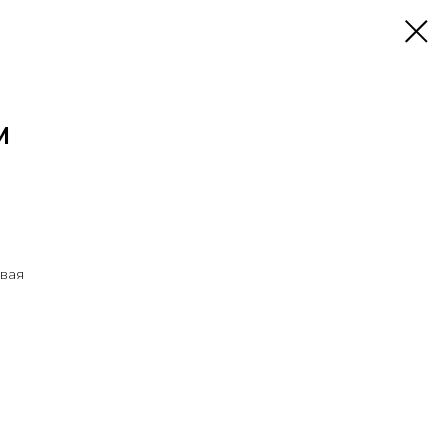
M
вая