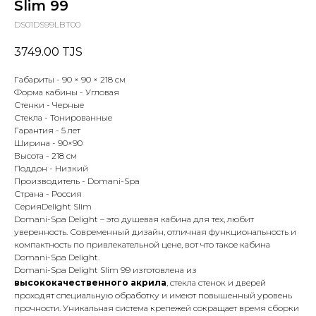
Slim 99
DS01DS99LBT00
3749.00
TJS
Габариты - 90 × 90 × 218 см
Форма кабины - Угловая
Стенки - Черные
Стекла - Тонированные
Гарантия - 5 лет
Ширина - 90×90
Высота - 218 см
Поддон - Низкий
Производитель - Domani-Spa
Страна - Россия
СерияDelight Slim
Domani-Spa Delight – это душевая кабина для тех, любит
уверенность. Современный дизайн, отличная функциональность и
компактность по привлекательной цене, вот что такое кабина
Domani-Spa Delight.
Domani-Spa Delight Slim 99 изготовлена из
высококачественного акрила
, стекла стенок и дверей
проходят специальную обработку и имеют повышенный уровень
прочности. Уникальная система крепежей сокращает время сборки